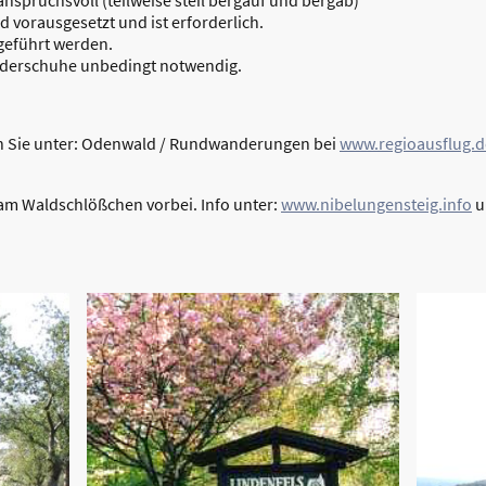
spruchsvoll (teilweise steil bergauf und bergab)
 vorausgesetzt und ist erforderlich.
geführt werden.
derschuhe unbedingt notwendig.
n Sie unter: Odenwald / Rundwanderungen bei
www.regioausflug.d
 am Waldschlößchen vorbei. Info unter:
www.nibelungensteig.info
u