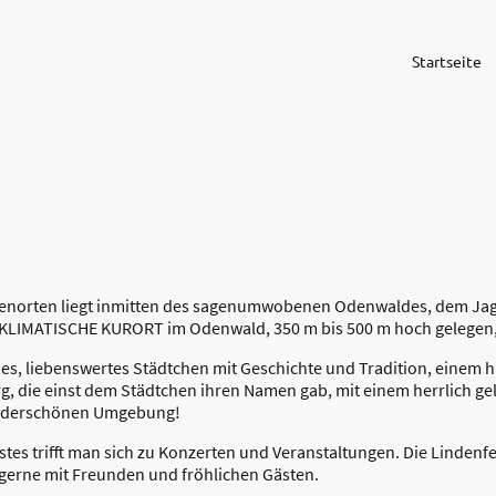
Startseite
ienorten liegt inmitten des sagenumwobenen Odenwaldes, dem Jag
ILKLIMATISCHE KURORT im Odenwald, 350 m bis 500 m hoch gelegen
hes, liebenswertes Städtchen mit Geschichte und Tradition, einem h
rg, die einst dem Städtchen ihren Namen gab, mit einem herrlich g
nderschönen Umgebung!
es trifft man sich zu Konzerten und Veranstaltungen. Die Lindenfel
 gerne mit Freunden und fröhlichen Gästen.