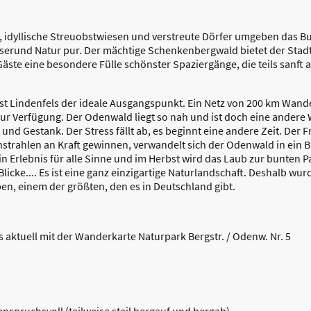
 idyllische Streuobstwiesen und verstreute Dörfer umgeben das Bu
asserund Natur pur. Der mächtige Schenkenbergwald bietet der Stadt
Gäste eine besondere Fülle schönster Spaziergänge, die teils sanft a
st Lindenfels der ideale Ausgangspunkt. Ein Netz von 200 km Wan
 Verfügung. Der Odenwald liegt so nah und ist doch eine andere Welt
und Gestank. Der Stress fällt ab, es beginnt eine andere Zeit. Der 
strahlen an Kraft gewinnen, verwandelt sich der Odenwald in ein 
in Erlebnis für alle Sinne und im Herbst wird das Laub zur bunten Pa
cke.... Es ist eine ganz einzigartige Naturlandschaft. Deshalb w
einem der größten, den es in Deutschland gibt.
ktuell mit der Wanderkarte Naturpark Bergstr. / Odenw. Nr. 5