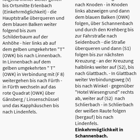
nach Knoden - in Knoden
bis Ortsmitte Erlenbach
links abzweigen und dann
(Einkehrmöglichkeit) - die
dem blauen Balken (OWK)
Hauptstraße überqueren und
folgen, über Schannenbach
dem blauen Balken weiter
und durch den Krehberg bis
folgend bis zum
zur Fahrstraße nach
Schilderbaum auf der
Seidenbuch - die Straße
Anhöhe - hier links ab auf
überqueren und dann (S1)
dem gelben umgekehrten "T"
folgen bis zur nächsten
(OWK) bis nach Linnenbach.
Kreuzung - an der Kreuzung
In Linnenbach auf dem
halblinks weiter auf (S2), bis
gelben umgekehrten " T"
nach Glattbach. - In Glattbach
(OWK) in Verbindung mit (F 8)
weiter Verbindungsweg (V)
weitergehen bis nach Fürth -
bis nach Winkel - gegenüber
in Fürth wechseln auf das
"Hotel Wiesengrund" rechts
rote Quadrat (OWK) über
ab, weiter auf (S2) nach
Gänsberg / Linsenschüssel
Schlierbach - in Schlierbach
und das Kapphäuschen bis
der weißen Raute folgen
nach Lindenfels.
(bergauf) bis nach
Lindenfels.
Einkehrmöglichkeit in
Schannenbach.