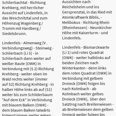
Aussichten nach
Schlierbachtal - Richtung
Reichelsheim und ins
Krehberg, mit herrlicher
Gersprenztal, in das Ried mit
Aussicht auf Lindenfels, in
Atomkraftwerk Biblis, -
das Weschnitztal und zum
Melibokus - Richtung Rhein
Höhenzug Wagenberg /
(Rheinhessen) - Neunkircher
Tromm mit Hardberg /
Höhe mit Kaiserturm - und
Siedelsbrunn.
Lindenfels.
Lindenfels - Almenweg (V .
Lindenfels - Bismarckwarte
Verbindungsweg) - Steinweg -
(Li 1) und rotes Quadrat
Schlierbach (Li 5) - in
(OWK) - weiter halblinks auf
Schlierbach dann weiter auf
beiden Zeichen nach
weißer Raute (OWK) in
Winterkasten - denn links
Verbindung mit (S 2) Richtung
dem roten Quadrat (OWK) in
Krehberg - weiter oben im
Verbindung mit gelbem
Wald rechts weiter (immer
Dreieck (OWK) folgen bis
auf S2) Richtung Krehberg - in
nach Kolmbach - ab
halber Höhe links ab auf (S1)
Kolmbach weiter gelbes
weiter bis zum Schilderbaum
Dreieck (OWK), über den
"Auf dem Eck" in Verbindung
Salztrog nach Breitenwiesen -
mit blauem Balken (OWK) -
ab Breitenwiesen dem gelben
dem blauen Balken talwärts
Dreieck weiter folgen bis
folgend immer weiter gehen