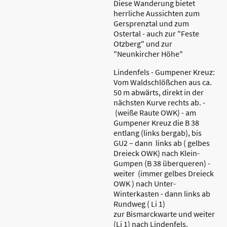
Diese Wanderung bietet
herrliche Aussichten zum
Gersprenztal und zum
Ostertal - auch zur "Feste
Otzberg" und zur
"Neunkircher Höhe"
Lindenfels - Gumpener Kreuz:
Vom Waldschlößchen aus ca.
50 m abwärts, direkt in der
nächsten Kurve rechts ab. -
(weiße Raute OWK) - am
Gumpener Kreuz die B 38
entlang (links bergab), bis
GU2 – dann links ab ( gelbes
Dreieck OWK) nach Klein-
Gumpen (B 38 überqueren) -
weiter (immer gelbes Dreieck
OWK ) nach Unter-
Winterkasten - dann links ab
Rundweg ( Li 1)
zur Bismarckwarte und weiter
(Li 1) nach Lindenfels.